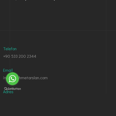
Telefon
+90 533 200 2344
Email
info@drahmetarslan.com
Adres
Hatuniye Mh. Asmin Sk. No:8, 65040 Merkez/İpekyolu/Van