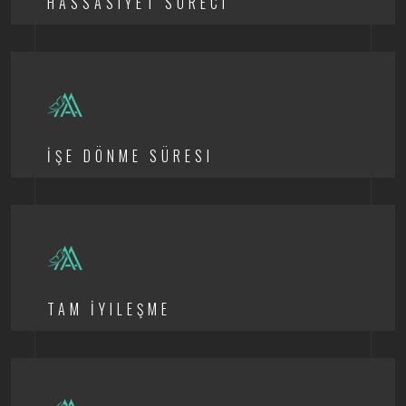
HASSASIYET SÜRECI
İŞE DÖNME SÜRESI
TAM İYILEŞME