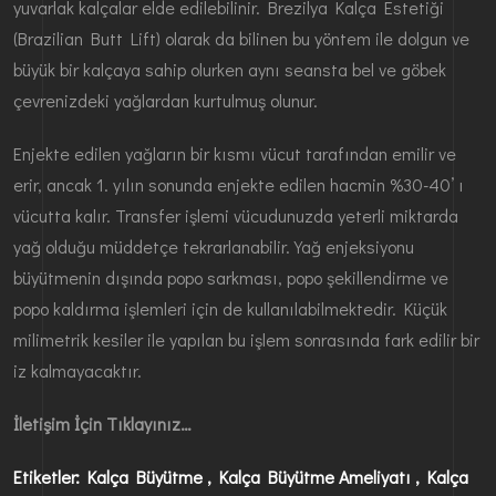
yuvarlak kalçalar elde edilebilinir. Brezilya Kalça Estetiği
(Brazilian Butt Lift) olarak da bilinen bu yöntem ile dolgun ve
büyük bir kalçaya sahip olurken aynı seansta bel ve göbek
çevrenizdeki yağlardan kurtulmuş olunur.
Enjekte edilen yağların bir kısmı vücut tarafından emilir ve
erir, ancak 1. yılın sonunda enjekte edilen hacmin %30-40’ ı
vücutta kalır. Transfer işlemi vücudunuzda yeterli miktarda
yağ olduğu müddetçe tekrarlanabilir. Yağ enjeksiyonu
büyütmenin dışında popo sarkması, popo şekillendirme ve
popo kaldırma işlemleri için de kullanılabilmektedir. Küçük
milimetrik kesiler ile yapılan bu işlem sonrasında fark edilir bir
iz kalmayacaktır.
İletişim İçin Tıklayınız…
Etiketler: Kalça Büyütme , Kalça Büyütme Ameliyatı , Kalça