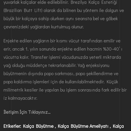
yuvarlak kalçalar elde edilebilinir. Brezilya Kalça Estetiği
(Brazilian Butt Lift) olarak da bilinen bu yöntem ile dolgun ve
büyük bir kalçaya sahip olurken aynı seansta bel ve göbek
çevrenizdeki yağlardan kurtulmuş olunur.
Enjekte edilen yağların bir kısmı vücut tarafından emilir ve
erir, ancak 1. yılın sonunda enjekte edilen hacmin %30-40’ ı
vücutta kalır. Transfer işlemi vücudunuzda yeterli miktarda
yağ olduğu müddetçe tekrarlanabilir. Yağ enjeksiyonu
büyütmenin dışında popo sarkması, popo şekillendirme ve
popo kaldırma işlemleri için de kullanılabilmektedir. Küçük
milimetrik kesiler ile yapılan bu işlem sonrasında fark edilir bir
iz kalmayacaktır.
İletişim İçin Tıklayınız…
Etiketler: Kalça Büyütme , Kalça Büyütme Ameliyatı , Kalça