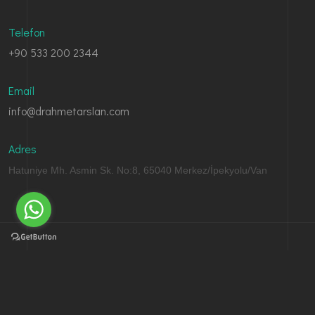
Telefon
+90 533 200 2344
Email
info@drahmetarslan.com
Adres
Hatuniye Mh. Asmin Sk. No:8, 65040 Merkez/İpekyolu/Van
© Copyright 2023. Dr. Ahmet Arslan. Tüm Hakları Saklıdır.
Web Tasarım